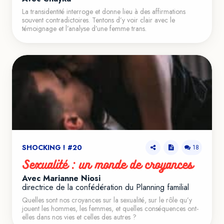
La transidentité interroge et donne lieu à des affirmations
VOIR LE TEASER
souvent contradictoires. Tentons d’y voir clair avec le
témoignage et l’analyse d’une femme trans.
SHOCKING ! #20
18
Sexualité : un monde de croyances
Avec Marianne Niosi
directrice de la confédération du Planning familial
Quelles sont nos croyances sur la sexualité, sur le rôle qu’y
jouent les hommes, les femmes, et quelles conséquences ont-
elles dans nos vies et celles des autres ?