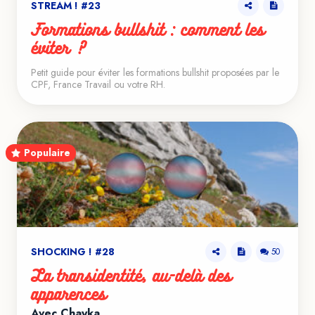
STREAM ! #23
Formations bullshit : comment les
éviter ?
VOIR LE TEASER
Petit guide pour éviter les formations bullshit proposées par le
CPF, France Travail ou votre RH.
Populaire
SHOCKING ! #28
50
La transidentité, au-delà des
apparences
Avec Chayka