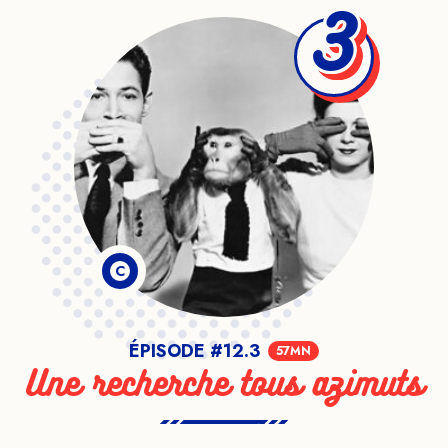
3
C
ÉPISODE #12.3
57MN
Une recherche tous azimuts