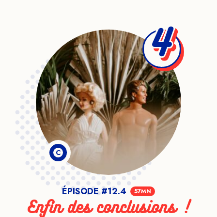
4
C
ÉPISODE #12.4
57MN
Enfin des conclusions !