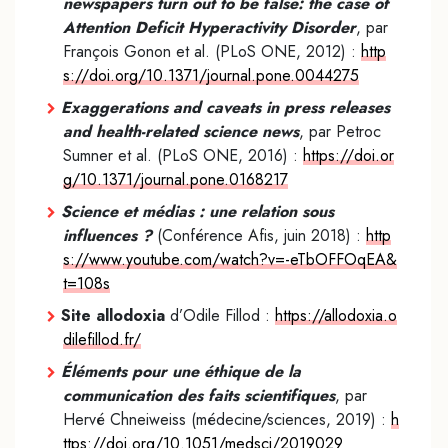
newspapers turn out to be false: the case of
Attention Deficit Hyperactivity Disorder
, par
François Gonon et al. (PLoS ONE, 2012) :
http
s://doi.org/10.1371/journal.pone.0044275
Exaggerations and caveats in press releases
and health-related science news
, par Petroc
Sumner et al. (PLoS ONE, 2016) :
https://doi.or
g/10.1371/journal.pone.0168217
Science et médias : une relation sous
influences ?
(Conférence Afis, juin 2018) :
http
s://www.youtube.com/watch?v=-eTbOFFOqEA&
t=108s
Site allodoxia
d’Odile Fillod :
https://allodoxia.o
dilefillod.fr/
Éléments pour une éthique de la
communication des faits scientifiques
, par
Hervé Chneiweiss (médecine/sciences, 2019) :
h
ttps://doi.org/10.1051/medsci/2019029