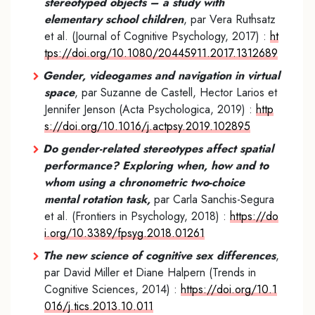
stereotyped objects – a study with
elementary school children
, par Vera Ruthsatz
et al. (Journal of Cognitive Psychology, 2017) :
ht
tps://doi.org/10.1080/20445911.2017.1312689
Gender, videogames and navigation in virtual
space
, par Suzanne de Castell, Hector Larios et
Jennifer Jenson (Acta Psychologica, 2019) :
http
s://doi.org/10.1016/j.actpsy.2019.102895
Do gender-related stereotypes affect spatial
performance? Exploring when, how and to
whom using a chronometric two-choice
mental rotation task,
par Carla Sanchis-Segura
et al. (Frontiers in Psychology, 2018) :
https://do
i.org/10.3389/fpsyg.2018.01261
The new science of cognitive sex differences
,
par David Miller et Diane Halpern (Trends in
Cognitive Sciences, 2014) :
https://doi.org/10.1
016/j.tics.2013.10.011