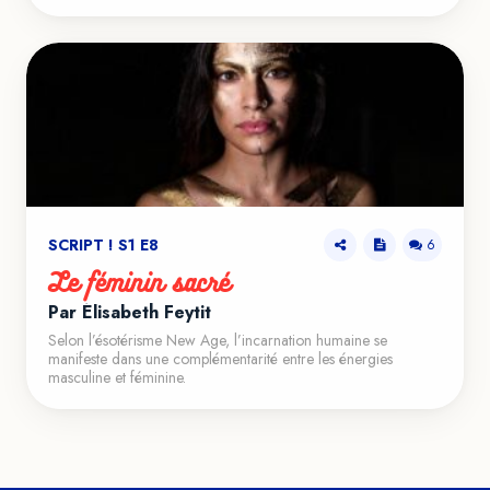
SCRIPT ! S1 E8
6
Le féminin sacré
Par Élisabeth Feytit
Selon l’ésotérisme New Age, l’incarnation humaine se
manifeste dans une complémentarité entre les énergies
masculine et féminine.