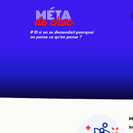
Search
# Et si on se demandait pourquoi
on pense ce qu'on pense ?
M
i