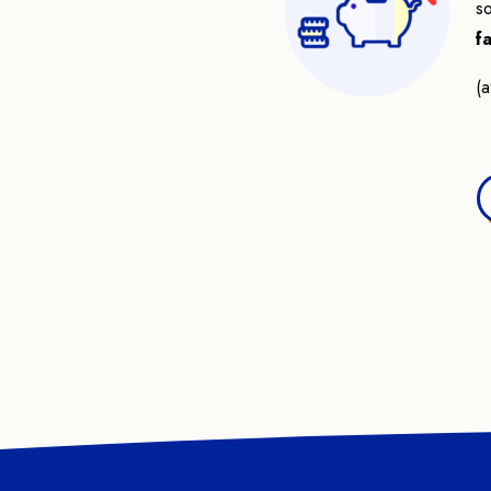
so
f
(a