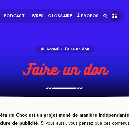
PODCAST
LIVRES
GLOSSAIRE
À PROPOS
Accueil
Faire un don
Faire un don
éta de Choc est un projet mené de manière indépendante 
nclure de publicité
. Si vous aussi, vous pensez que ces contenu