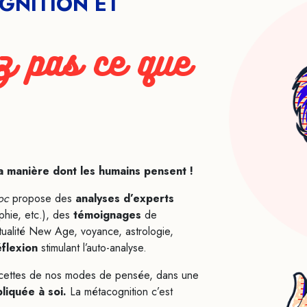
GNITION ET
z pas ce que
la manière dont les humains pensent !
oc
propose des
analyses d’experts
phie, etc.), des
témoignages
de
tualité New Age, voyance, astrologie,
éflexion
stimulant l’auto-analyse.
 facettes de nos modes de pensée, dans une
pliquée à soi.
La métacognition c’est