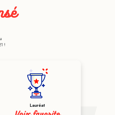
nsé
u
1 !
Lauréat
Voix favorite