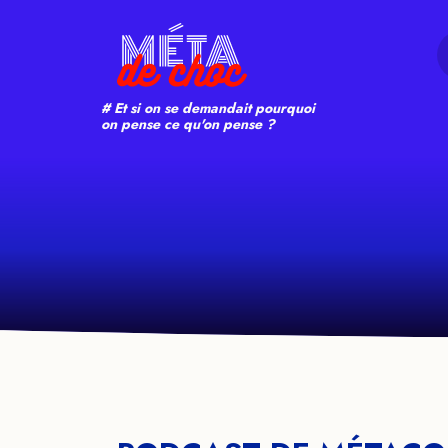
Search
# Et si on se demandait pourquoi
on pense ce qu'on pense ?