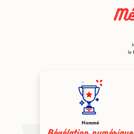
Mé
le
Nommé
Révélation numérique