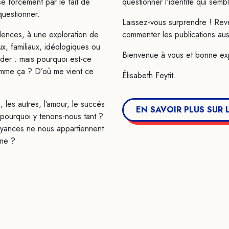
e forcément par le fait de
questionner l’identité qui sembl
questionner.
Laissez-vous surprendre ! Reve
dences, à une exploration de
commenter les publications auss
ux, familiaux, idéologiques ou
Bienvenue à vous et bonne exp
der : mais pourquoi est-ce
omme ça ? D’où me vient ce
Élisabeth Feytit.​
les autres, l’amour, le succès
EN SAVOIR PLUS SUR
t pourquoi y tenons-nous tant ?
oyances ne nous appartiennent
nne ?