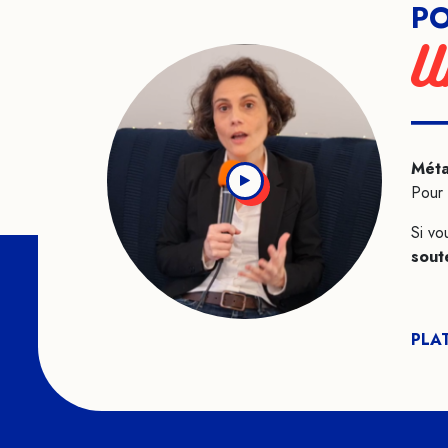
PO
U
Méta
Pour 
Si vo
sout
PLA