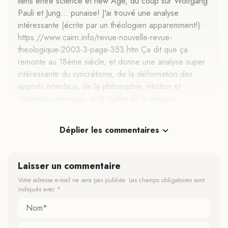
liens entre science et new Age, du coup sur Wolfgang
Pauli et Jung… punaise! J'ai trouvé une analyse
intéressante (écrite par un théologien apparemment!):
https://www.cairn.info/revue-nouvelle-revue-
theologique-2003-3-page-353.htm Ça dit que ça
remonte au 18ème siècle, et donne une analyse super
intéressante du syncrétisme, de la déformation des
apports orientaux, de la philosophie, intuition et
croyances new-age, et le mythe de la religion
originelle de l'humanité, et donc les passerelles avec
les théories racistes! Super intéressant!! J'avoue donc
Déplier les commentaires
que j'apprécierai un historique approfondi des
croyances new age. Il est vrai qu'il y a beaucoup à
dire dessus!
Laisser un commentaire
Votre adresse e-mail ne sera pas publiée.
Les champs obligatoires sont
Répondre
indiqués avec
*
Sophie Vézier