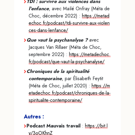
TDI : survivre aux violences dans
l’enfance
, avec Maïlé Onfray (Méta de
Choc, décembre 2022) :
https://metad
echoc.fr/podcast/tdi-survivre-aux-violen
ces-dans-lenfance/
Que vaut la psychanalyse ?
avec
Jacques Van Rillaer (Méta de Choc,
septembre 2022) :
https://metadechoc.
fr/podcast/que-vaut-la-psychanalyse/
Chroniques de la spiritualité
contemporaine
, par Élisabeth Feytit
(Méta de Choc, juillet 2020) :
https://m
etadechoc.fr/podcast/chroniques-de-la-
spiritualite-contemporaine/
Autres :
Podcast Mauvais travail
:
https://bit.l
y/3oOKhnZ