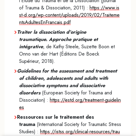
l’Étude du Trauma et de la Dissociation (Journal
of Trauma & Dissociation, 2011) :
https://www.is
st-d.org/wp-content/uploads/2019/02/Traiteme
ntsAdultesEnFrancais.pdf
Traiter la dissociation d’origine
traumatique. Approche pratique et
intégrative
, de Kathy Steele, Suzette Boon et
Onno van der Hart (Éditions De Boeck
Supérieur, 2018).
Guidelines for the assessment and treatment
of children, adolescents and adults with
dissociative symptoms and dissociative
disorders
(European Society for Trauma and
Dissociation) :
https://estd.org/treatment-guidelin
es
Ressources sur le traitement des
trauma
(International Society for Traumatic Stress
Studies) :
https://istss.org/clinical-resources/trau