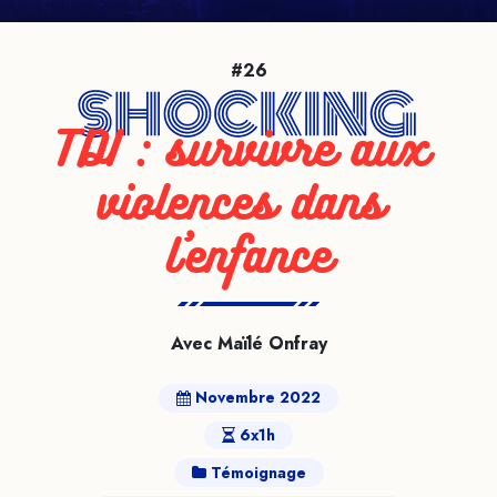
#26
TDI : survivre aux 
violences dans 
l’enfance
Avec Maïlé Onfray
Novembre 2022
6x1h
Témoignage