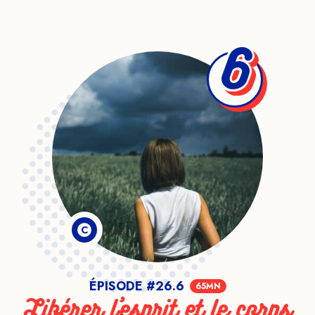
6
C
ÉPISODE #26.6
65MN
Libérer l’esprit et le corps