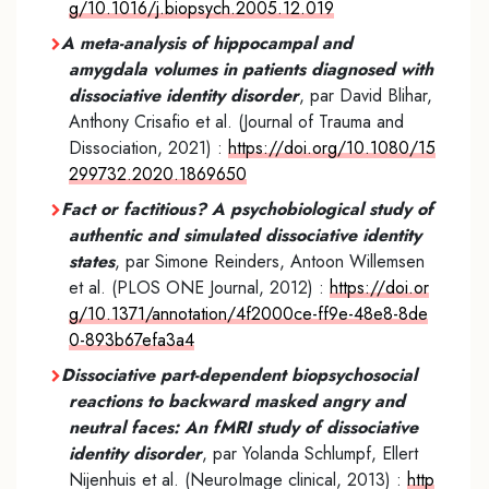
g/10.1016/j.biopsych.2005.12.019
A meta-analysis of hippocampal and
amygdala volumes in patients diagnosed with
dissociative identity disorder
, par David Blihar,
Anthony Crisafio et al. (Journal of Trauma and
Dissociation, 2021) :
https://doi.org/10.1080/15
299732.2020.1869650
Fact or factitious? A psychobiological study of
authentic and simulated dissociative identity
states
, par Simone Reinders, Antoon Willemsen
et al. (PLOS ONE Journal, 2012) :
https://doi.or
g/10.1371/annotation/4f2000ce-ff9e-48e8-8de
0-893b67efa3a4
Dissociative part-dependent biopsychosocial
reactions to backward masked angry and
neutral faces: An fMRI study of dissociative
identity disorder
, par Yolanda Schlumpf, Ellert
Nijenhuis et al. (NeuroImage clinical, 2013) :
http