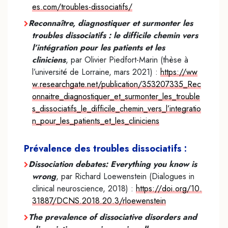
es.com/troubles-dissociatifs/
Reconnaître, diagnostiquer et surmonter les
troubles dissociatifs : le difficile chemin vers
l’intégration pour les patients et les
cliniciens
, par Olivier Piedfort-Marin (thèse à
l’université de Lorraine, mars 2021) :
https://ww
w.researchgate.net/publication/353207335_Rec
onnaitre_diagnostiquer_et_surmonter_les_trouble
s_dissociatifs_le_difficile_chemin_vers_l’integratio
n_pour_les_patients_et_les_cliniciens
Prévalence des troubles dissociatifs :
Dissociation debates: Everything you know is
wrong
, par Richard Loewenstein (Dialogues in
clinical neuroscience, 2018) :
https://doi.org/10.
31887/DCNS.2018.20.3/rloewenstein
The prevalence of dissociative disorders and