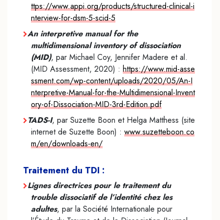
ttps://www.appi.org/products/structured-clinical-i
nterview-for-dsm-5-scid-5
An interpretive manual for the
multidimensional inventory of dissociation
(MID)
, par Michael Coy, Jennifer Madere et al.
(MID Assessment, 2020) :
https://www.mid-asse
ssment.com/wp-content/uploads/2020/05/An-I
nterpretive-Manual-for-the-Multidimensional-Invent
ory-of-Dissociation-MID-3rd-Edition.pdf
TADS-I
, par Suzette Boon et Helga Matthess (site
internet de Suzette Boon) :
www.suzetteboon.co
m/en/downloads-en/
Traitement du TDI :
Lignes directrices pour le traitement du
trouble dissociatif de l’identité chez les
adultes
, par la Société Internationale pour