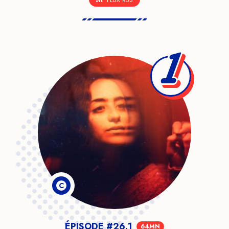
1
C
ÉPISODE #26.1
64MN