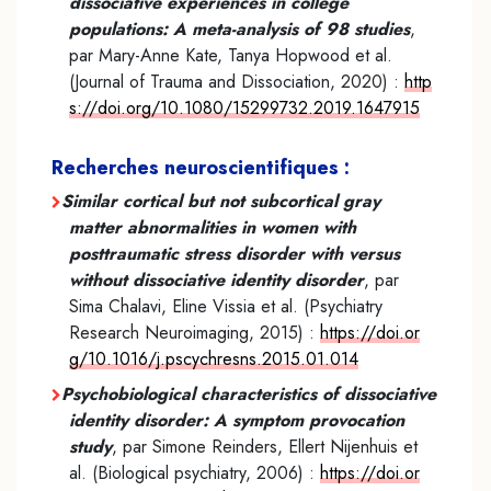
dissociative experiences in college
populations: A meta-analysis of 98 studies
,
par Mary-Anne Kate, Tanya Hopwood et al.
(Journal of Trauma and Dissociation, 2020) :
http
s://doi.org/10.1080/15299732.2019.1647915
Recherches neuroscientifiques :
Similar cortical but not subcortical gray
matter abnormalities in women with
posttraumatic stress disorder with versus
without dissociative identity disorder
, par
Sima Chalavi, Eline Vissia et al. (Psychiatry
Research Neuroimaging, 2015) :
https://doi.or
g/10.1016/j.pscychresns.2015.01.014
Psychobiological characteristics of dissociative
identity disorder: A symptom provocation
study
, par Simone Reinders, Ellert Nijenhuis et
al. (Biological psychiatry, 2006) :
https://doi.or