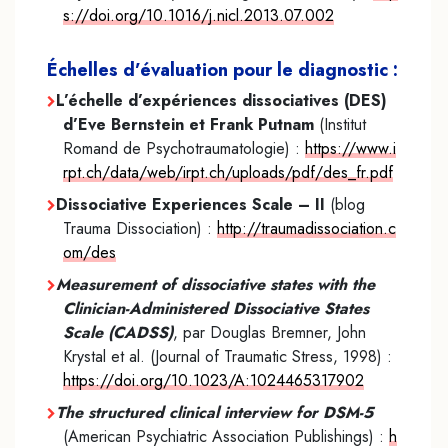
s://doi.org/10.1016/j.nicl.2013.07.002
Échelles d’évaluation pour le diagnostic :
L’échelle d’expériences dissociatives (DES)
d’Eve Bernstein et Frank Putnam
(Institut
Romand de Psychotraumatologie) :
https://www.i
rpt.ch/data/web/irpt.ch/uploads/pdf/des_fr.pdf
Dissociative Experiences Scale – II
(blog
Trauma Dissociation)
:
http://traumadissociation.c
om/des
Measurement of dissociative states with the
Clinician-Administered Dissociative States
Scale (CADSS)
, par Douglas Bremner, John
Krystal et al. (Journal of Traumatic Stress, 1998) :
https://doi.org/10.1023/A:1024465317902
The structured clinical interview for DSM-5
(American Psychiatric Association Publishings)
:
h