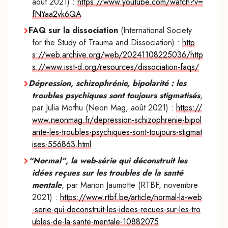
août 2021) :
https://www.youtube.com/watch?v=
fNYaa2vk6QA
FAQ sur la dissociation
(International Society
for the Study of Trauma and Dissociation) :
http
s://web.archive.org/web/20241108225036/http
s://www.isst-d.org/resources/dissociation-faqs/
Dépression, schizophrénie, bipolarité : les
troubles psychiques sont toujours stigmatisés
,
par Julia Mothu (Neon Mag, août 2021) :
https://
www.neonmag.fr/depression-schizophrenie-bipol
arite-les-troubles-psychiques-sont-toujours-stigmat
ises-556863.html
“
Normal
“
, la web-série qui déconstruit les
idées reçues sur les troubles de la santé
mentale
, par Marion Jaumotte (RTBF, novembre
2021) :
https://www.rtbf.be/article/normal-la-web
-serie-qui-deconstruit-les-idees-recues-sur-les-tro
ubles-de-la-sante-mentale-10882075