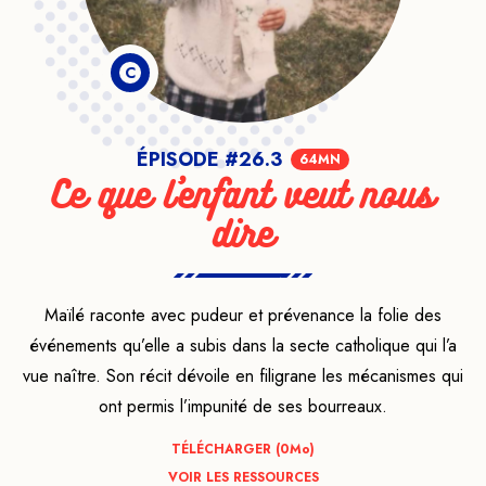
C
ÉPISODE #26.3
64MN
Ce que l’enfant veut nous
dire
Maïlé raconte avec pudeur et prévenance la folie des
événements qu’elle a subis dans la secte catholique qui l’a
vue naître. Son récit dévoile en filigrane les mécanismes qui
ont permis l’impunité de ses bourreaux.
TÉLÉCHARGER (0
Mo
)
VOIR LES RESSOURCES