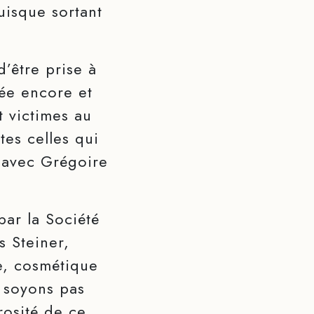
uisque sortant
d’être prise à
tée encore et
t victimes au
tes celles qui
n avec Grégoire
par la Société
s Steiner,
e, cosmétique
e soyons pas
rosité de ce