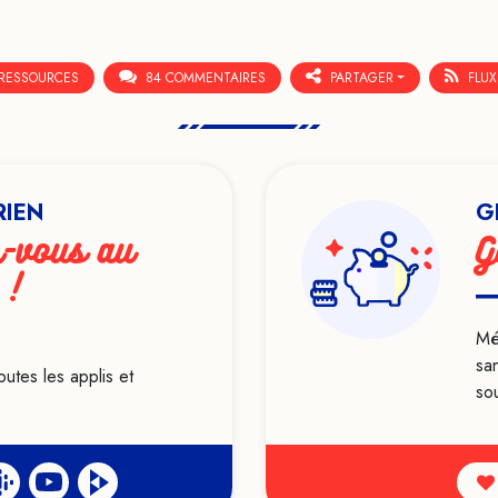
RESSOURCES
84 COMMENTAIRES
PARTAGER
FLUX
RIEN
G
-vous au
G
 !
Mé
sa
outes les applis et
sou