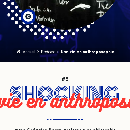
C
Accueil
Podcast
Une vie en anthroposophie
#5
vie en anthropos