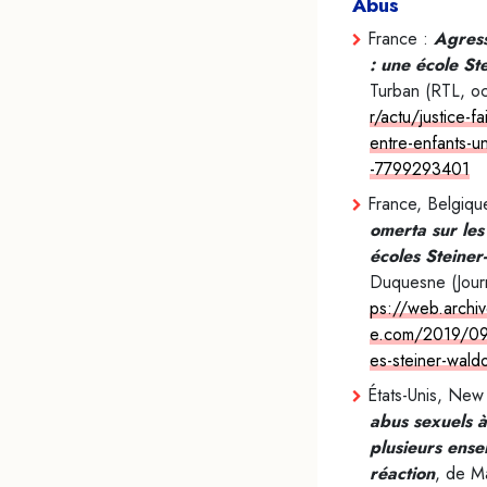
Abus
France :
Agress
: une école St
Turban
(RTL, o
r/actu/justice-f
entre-enfants-u
-7799293401
France, Belgique
omerta sur les
écoles Steiner
Duquesne (Jour
ps://web.archiv
e.com/2019/09/
es-steiner-wald
États-Unis, New
abus sexuels à
plusieurs ense
réaction
, de Ma