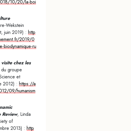
2018/10/20/la-boi
lture
ière-Wekstein
t, juin 2019) :
http
nnement.fr/2019/0
re-biodynamique-ru
visite chez les
, du groupe
 Science et
e 2012) :
https://a
2012/09/humanism
ynamic
e Review
, Linda
iety of
embre 2013) :
http