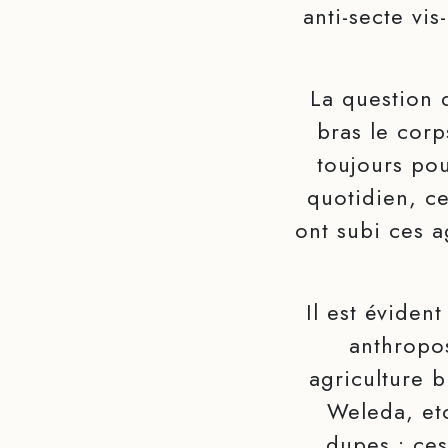
anti-secte vi
La question d
bras le corp
toujours pou
quotidien, ce
ont subi ces a
Il est éviden
anthropos
agriculture 
Weleda, etc
dupes : ces