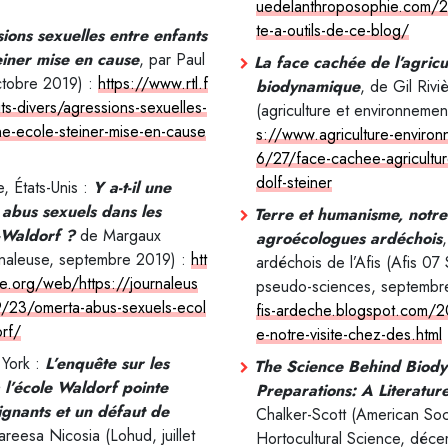
uedelanthroposophie.com/
te-a-outils-de-ce-blog/
ions sexuelles entre enfants
einer mise en cause
, par Paul
La face cachée de l’agricu
ctobre 2019) :
https://www.rtl.f
biodynamique
, de Gil Riv
aits-divers/agressions-sexuelles-
(agriculture et environnemen
ne-ecole-steiner-mise-en-cause
s://www.agriculture-enviro
6/27/face-cachee-agricultu
dolf-steiner
, États-Unis :
Y a-t-il une
 abus sexuels dans les
Terre et humanisme, notre 
-Waldorf ?
de Margaux
agroécologues ardéchois
naleuse, septembre 2019) :
htt
ardéchois de l’Afis (Afis 07
e.org/web/https://journaleus
pseudo-sciences, septembr
23/omerta-abus-sexuels-ecol
fis-ardeche.blogspot.com/
orf/
e-notre-visite-chez-des.html
 York :
L’enquête sur les
The Science Behind Biod
 l’école Waldorf pointe
Preparations: A Literatur
ignants et un défaut de
Chalker-Scott (American Soc
reesa Nicosia (Lohud, juillet
Hortocultural Science, déc