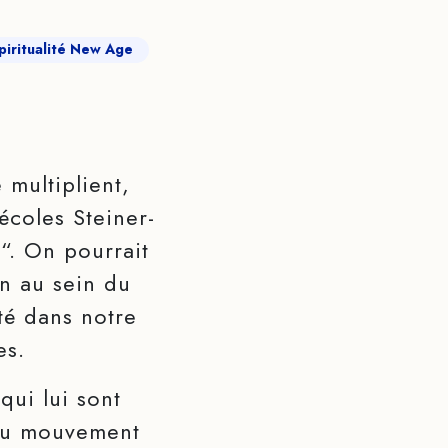
piritualité New Age
multiplient,
écoles Steiner-
“. On pourrait
n au sein du
é dans notre
es.
qui lui sont
n du mouvement