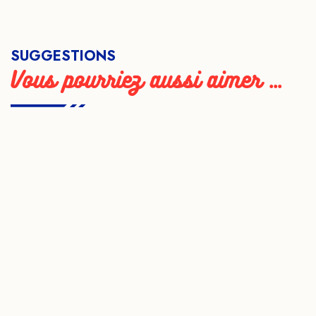
Waldorf
Parce qu'il faudrait laisser le «karma» des enfants
s'accomplir, les enseignants des écoles Steiner-Waldorf
prôneraient le laissez-faire entre les élèves.
SUGGESTIONS
Vous pourriez aussi aimer ...