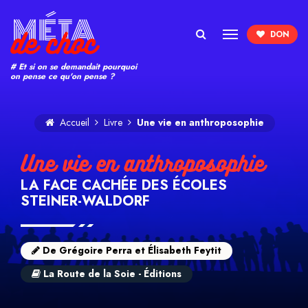
Search
# Et si on se demandait pourquoi
on pense ce qu'on pense ?
Accueil
Livre
Une vie en anthroposophie
Une vie en anthroposophie
LA FACE CACHÉE DES ÉCOLES
STEINER-WALDORF
De Grégoire Perra et Élisabeth Feytit
La Route de la Soie - Éditions