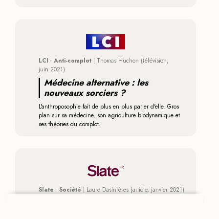
LCI
-
Anti-complot
|
Thomas Huchon
(télévision,
juin 2021)
Médecine alternative : les
nouveaux sorciers ?
L'anthroposophie fait de plus en plus parler d'elle. Gros
plan sur sa médecine, son agriculture biodynamique et
ses théories du complot.
Slate
-
Société
|
Laure Dasinières
(article,
janvier 2021)
Violences, abus, racisme : la loi
du silence des écoles Steiner-