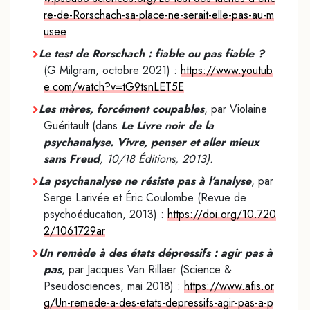
re-de-Rorschach-sa-place-ne-serait-elle-pas-au-m
usee
Le test de Rorschach : fiable ou pas fiable ?
(G Milgram, octobre 2021) :
https://www.youtub
e.com/watch?v=tG9tsnLET5E
Les mères, forcément coupables
, par Violaine
Guéritault (dans
Le Livre noir de la
psychanalyse. Vivre, penser et aller mieux
sans Freud
, 10/18 Éditions, 2013).
La psychanalyse ne résiste pas à l’analyse
, par
Serge Larivée et Éric Coulombe (Revue de
psychoéducation, 2013) :
https://doi.org/10.720
2/1061729ar
Un remède à des états dépressifs : agir pas à
pas
, par Jacques Van Rillaer (Science &
Pseudosciences, mai 2018) :
https://www.afis.or
g/Un-remede-a-des-etats-depressifs-agir-pas-a-p