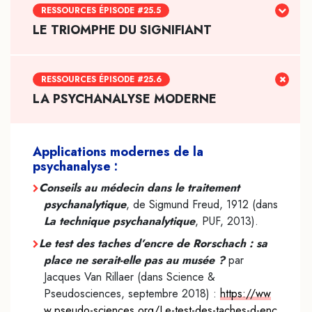
RESSOURCES ÉPISODE #25.5
LE TRIOMPHE DU SIGNIFIANT
RESSOURCES ÉPISODE #25.6
LA PSYCHANALYSE MODERNE
Applications modernes de la
psychanalyse :
Conseils au médecin dans le traitement
psychanalytique
, de Sigmund Freud, 1912 (dans
La technique psychanalytique
, PUF, 2013).
Le test des taches d’encre de Rorschach : sa
place ne serait-elle pas au musée ?
par
Jacques Van Rillaer (dans Science &
Pseudosciences, septembre 2018) :
https://ww
w.pseudo-sciences.org/Le-test-des-taches-d-enc