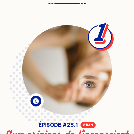
1
C
ÉPISODE #25.1
61MN