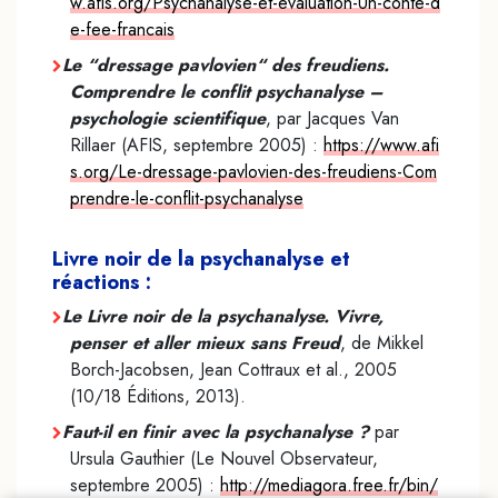
w.afis.org/Psychanalyse-et-evaluation-Un-conte-d
e-fee-francais
Le “dressage pavlovien“ des freudiens.
Comprendre le conflit psychanalyse –
psychologie scientifique
, par Jacques Van
Rillaer (AFIS, septembre 2005) :
https://www.afi
s.org/Le-dressage-pavlovien-des-freudiens-Com
prendre-le-conflit-psychanalyse
Livre noir de la psychanalyse et
réactions :
Le Livre noir de la psychanalyse. Vivre,
penser et aller mieux sans Freud
, de Mikkel
Borch-Jacobsen, Jean Cottraux et al., 2005
(10/18 Éditions, 2013).
Faut-il en finir avec la psychanalyse ?
par
Ursula Gauthier (Le Nouvel Observateur,
septembre 2005) :
http://mediagora.free.fr/bin/