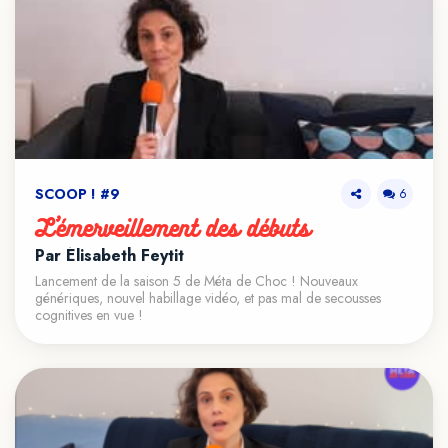
SCOOP ! #9
6
L’émerveillement des débuts
Par Élisabeth Feytit
Lancement de la saison 5 de Méta de Choc ! Nouveaux
génériques, nouvel habillage vidéo, et pas mal de secousses
cognitives en vue !