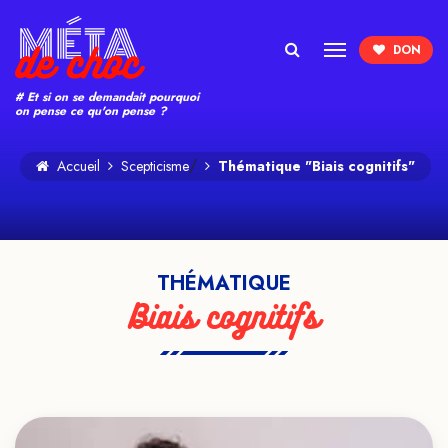
Search
# Et si on se demandait pourquoi
on pense ce qu'on pense ?
/
Accueil
Scepticisme
Thématique "Biais cognitifs"
THÉMATIQUE
Biais cognitifs