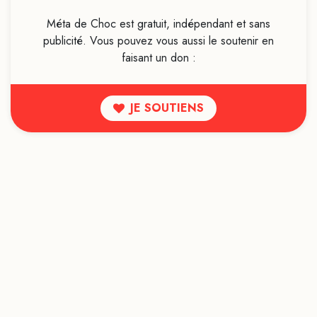
Luttes sociales
Magie
Méta de Choc est gratuit, indépendant et sans
publicité. Vous pouvez vous aussi le soutenir en
Maladie mentale
faisant un don :
Manipulation mentale
Marketing
JE SOUTIENS
Médecine ayurvédique
Médecine conventionnelle
Médecine traditionnelle chinoise
Médecines alternatives
Médias
Méditation
Médiumnité
Mémoire
Mentalisme