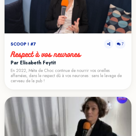
SCOOP ! #7
7
Respect à vos neurones
Par Élisabeth Feytit
En 2022, Méta de Choc continue de nourrir vos oreilles
affamées, dans le respect dû à vos neurones : sans le lavage de
cerveau de la pub !