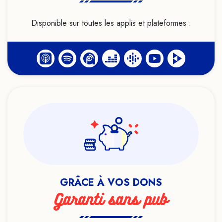
Haut potentiel intellectuel
Heuristiques
Disponible sur toutes les applis et plateformes :
Histoire
Hypersensibilité
Hypnose
Identité
Idéologie
Infanticide
Intelligence artificielle
LGBTQIA+
Lithothérapie
Live
GRÂCE À VOS DONS
Livre
Garanti sans pub
Loi de l'attraction