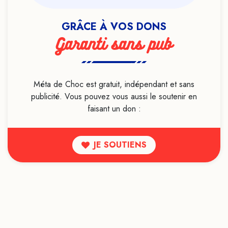
Lithothérapie
Live
GRÂCE À VOS DONS
Livre
Garanti sans pub
Loi de l'attraction
Luttes sociales
Magie
Méta de Choc est gratuit, indépendant et sans
publicité. Vous pouvez vous aussi le soutenir en
Maladie mentale
faisant un don :
Manipulation mentale
Marketing
JE SOUTIENS
Médecine ayurvédique
Médecine conventionnelle
Médecine traditionnelle chinoise
Médecines alternatives
Médias