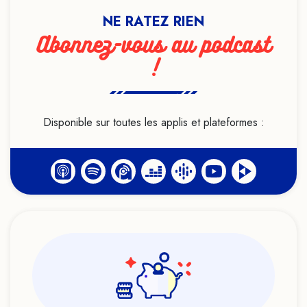
Formation
NE RATEZ RIEN
Genre
Abonnez-vous au podcast
Géobiologie
!
Handicap
Haut potentiel intellectuel
Heuristiques
Disponible sur toutes les applis et plateformes :
Histoire
Hypersensibilité
Hypnose
Identité
Idéologie
Infanticide
Intelligence artificielle
LGBTQIA+