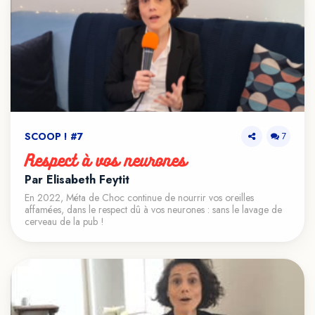
SCOOP ! #7
7
Respect à vos neurones
Par Élisabeth Feytit
En 2022, Méta de Choc continue de nourrir vos oreilles
affamées, dans le respect dû à vos neurones : sans le lavage de
cerveau de la pub !