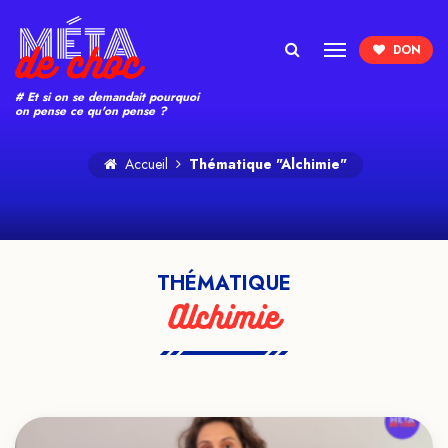
Search
# Et si on se demandait pourquoi
on pense ce qu'on pense ?
Accueil
Thématique "Alchimie"
THÉMATIQUE
Alchimie