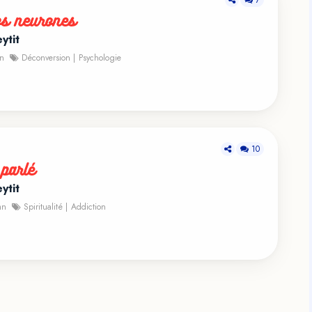
os neurones
ytit
n
Déconversion
Psychologie
10
parlé
ytit
mn
Spiritualité
Addiction