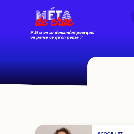
Search
# Et si on se demandait pourquoi
on pense ce qu'on pense ?
SCOOP ! #7