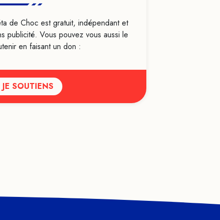
Féminisme
ta de Choc est gratuit, indépendant et
Formation
ns publicité. Vous pouvez vous aussi le
Genre
tenir en faisant un don :
Géobiologie
Handicap
JE SOUTIENS
Haut potentiel intellectuel
Heuristiques
Histoire
Hypersensibilité
Hypnose
Identité
Idéologie
Infanticide
Intelligence artificielle