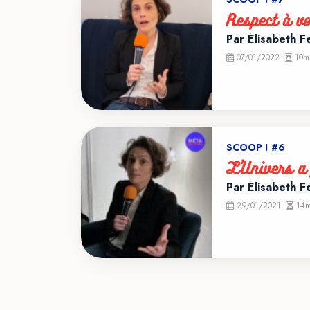
Respect à v
Par Élisabeth Fe
07/01/2022
10m
SCOOP ! #6
L’Univers a 
Par Élisabeth Fe
29/01/2021
14