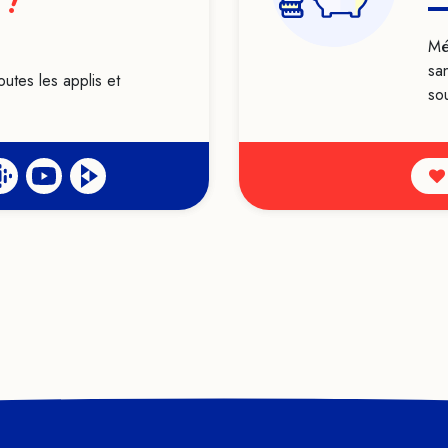
 !
Mé
sa
outes les applis et
sou