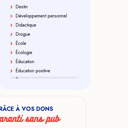
Destin
Développement personnel
Didactique
Drogue
École
Écologie
Éducation
Éducation positive
Énergies
Enfance
Enfant indigo
Enseignement
RÂCE À VOS DONS
aranti sans pub
Ésotérisme
Exorcisme