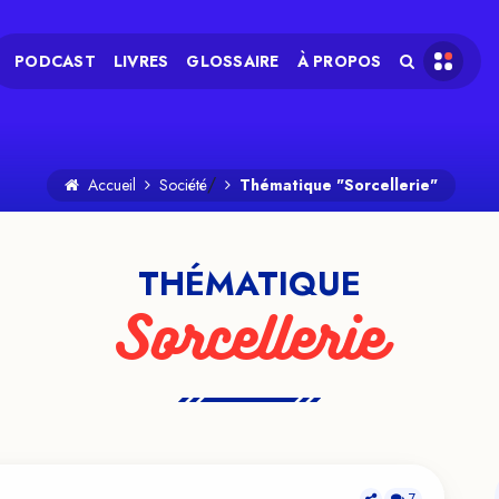
PODCAST
LIVRES
GLOSSAIRE
À PROPOS
/
Accueil
Société
Thématique "Sorcellerie"
THÉMATIQUE
Sorcellerie
7