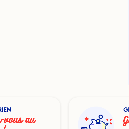
RIEN
G
-vous au
G