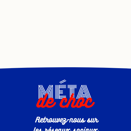
Occultisme
Ovni
Paganisme
Paranormal
Parentalité
Pédocriminalité
Pensée positive
Peur
Philosophie
Phobie
Physique quantique
Politique
Preuve
Retrouvez-nous sur
Prévention
les réseaux sociaux