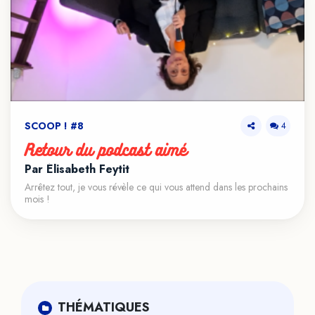
SCOOP ! #8
4
Retour du podcast aimé
Par Élisabeth Feytit
Arrêtez tout, je vous révèle ce qui vous attend dans les prochains
mois !
THÉMATIQUES