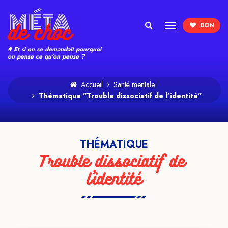
Search
# Et si on se demandait pourquoi
on pense ce qu'on pense ?
/
Accueil
Santé mentale
Thématique "Trouble dissociatif de l’identité"
THÉMATIQUE
Trouble dissociatif de 
l'identité