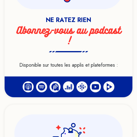
Féminisme
Formation
NE RATEZ RIEN
Genre
Abonnez-vous au podcast
Géobiologie
!
Handicap
Haut potentiel intellectuel
Heuristiques
Disponible sur toutes les applis et plateformes :
Histoire
Hypersensibilité
Hypnose
Identité
Idéologie
Infanticide
Intelligence artificielle