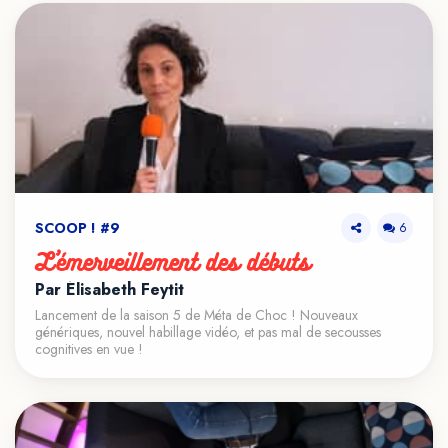
SCOOP ! #9
6
L’émerveillement des débuts
Par Élisabeth Feytit
Lancement de la saison 5 de Méta de Choc ! Nouveaux
génériques, nouvel habillage vidéo, et pas mal de secousses
cognitives en vue !