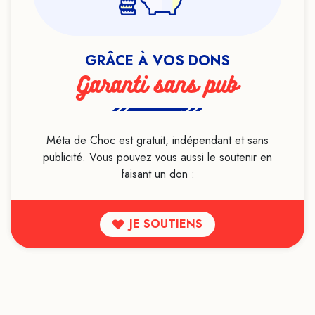
LGBTQIA+
Lithothérapie
Live
GRÂCE À VOS DONS
Livre
Garanti sans pub
Loi de l'attraction
Luttes sociales
Magie
Méta de Choc est gratuit, indépendant et sans
publicité. Vous pouvez vous aussi le soutenir en
Maladie mentale
faisant un don :
Manipulation mentale
Marketing
JE SOUTIENS
Médecine ayurvédique
Médecine conventionnelle
Médecine traditionnelle chinoise
Médecines alternatives