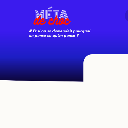
Search
# Et si on se demandait pourquoi
on pense ce qu'on pense ?