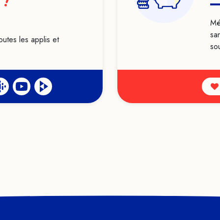
 !
Mé
sa
outes les applis et
sou