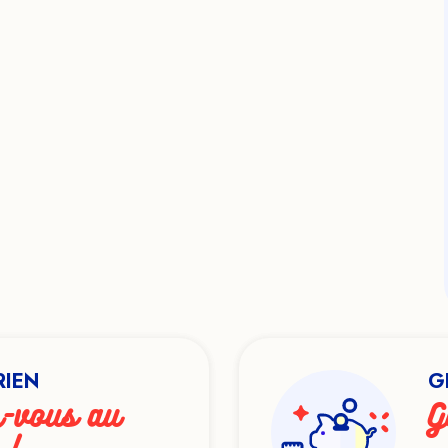
RIEN
G
-vous au
G