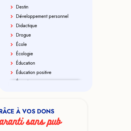
Destin
Développement personnel
Didactique
Drogue
École
Écologie
Éducation
Éducation positive
Énergies
Enfance
Enfant indigo
Enseignement
RÂCE À VOS DONS
aranti sans pub
Ésotérisme
Exorcisme