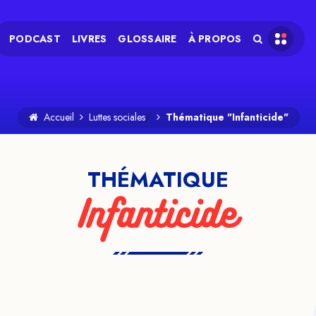
PODCAST
LIVRES
GLOSSAIRE
À PROPOS
/
Accueil
Luttes sociales
Thématique "Infanticide"
THÉMATIQUE
Infanticide