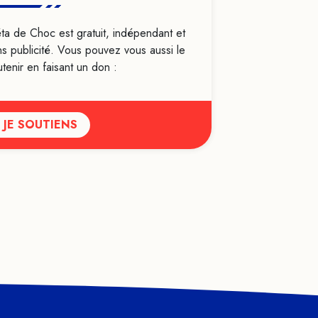
Féminisme
ta de Choc est gratuit, indépendant et
Formation
ns publicité. Vous pouvez vous aussi le
Genre
tenir en faisant un don :
Géobiologie
Handicap
JE SOUTIENS
Haut potentiel intellectuel
Heuristiques
Histoire
Hypersensibilité
Hypnose
Identité
Idéologie
Infanticide
Intelligence artificielle