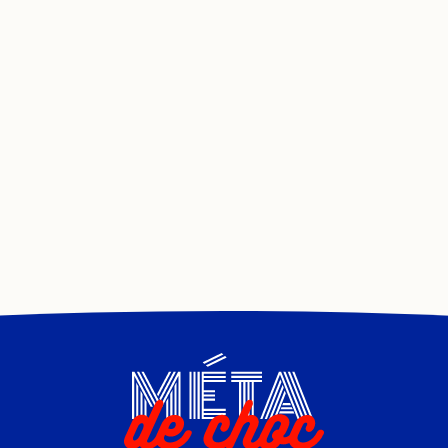
Nouvelle pensée
Nouvelles technologies
Occultisme
Ovni
Paganisme
Paranormal
Parentalité
Pédocriminalité
Pensée positive
Peur
Philosophie
Phobie
Physique quantique
Politique