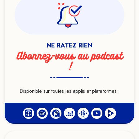
Ésotérisme
Exorcisme
Féminisme
Formation
NE RATEZ RIEN
Genre
Abonnez-vous au podcast
Géobiologie
!
Handicap
Haut potentiel intellectuel
Heuristiques
Disponible sur toutes les applis et plateformes :
Histoire
Hypersensibilité
Hypnose
Identité
Idéologie