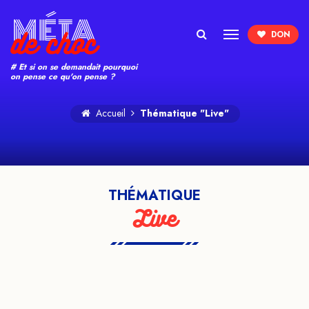
Search
# Et si on se demandait pourquoi
on pense ce qu'on pense ?
Accueil
Thématique "Live"
THÉMATIQUE
Live