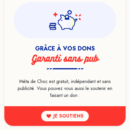
Infanticide
Intelligence artificielle
LGBTQIA+
Lithothérapie
Live
GRÂCE À VOS DONS
Livre
Garanti sans pub
Loi de l'attraction
Luttes sociales
Magie
Méta de Choc est gratuit, indépendant et sans
publicité. Vous pouvez vous aussi le soutenir en
Maladie mentale
faisant un don :
Manipulation mentale
Marketing
JE SOUTIENS
Médecine ayurvédique
Médecine conventionnelle