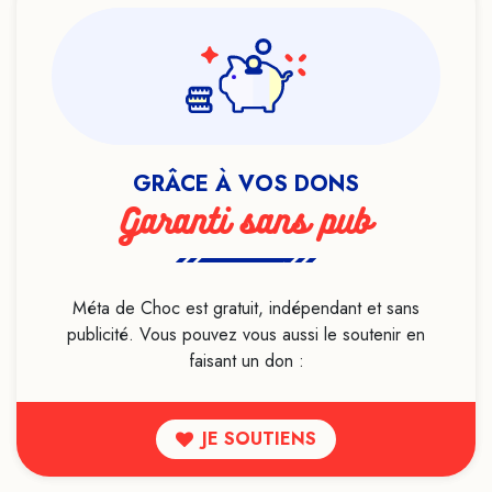
Infanticide
Intelligence artificielle
LGBTQIA+
Lithothérapie
Live
GRÂCE À VOS DONS
Livre
Garanti sans pub
Loi de l'attraction
Luttes sociales
Magie
Méta de Choc est gratuit, indépendant et sans
publicité. Vous pouvez vous aussi le soutenir en
Maladie mentale
faisant un don :
Manipulation mentale
Marketing
JE SOUTIENS
Médecine ayurvédique
Médecine conventionnelle