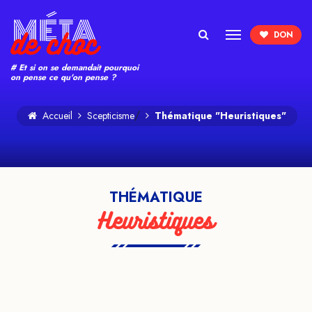
Search
# Et si on se demandait pourquoi
on pense ce qu'on pense ?
/
Accueil
Scepticisme
Thématique "Heuristiques"
THÉMATIQUE
Heuristiques