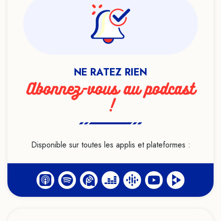
Ésotérisme
Exorcisme
Féminisme
Formation
NE RATEZ RIEN
Genre
Abonnez-vous au podcast
Géobiologie
!
Handicap
Haut potentiel intellectuel
Heuristiques
Disponible sur toutes les applis et plateformes :
Histoire
Hypersensibilité
Hypnose
Identité
Idéologie