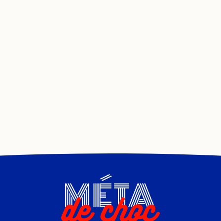
Nouvelle pensée
Nouvelles technologies
Occultisme
Ovni
Paganisme
Paranormal
Parentalité
Pédocriminalité
Pensée positive
Peur
Philosophie
Phobie
Physique quantique
Politique