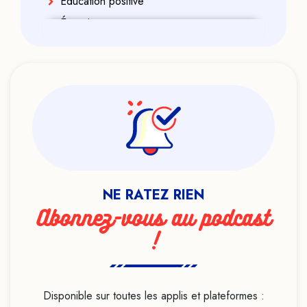
Éducation positive
Énergies
Enfance
Enfant indigo
Enseignement
Ésotérisme
Exorcisme
Féminisme
Formation
NE RATEZ RIEN
Genre
Abonnez-vous au podcast
Géobiologie
!
Handicap
Haut potentiel intellectuel
Heuristiques
Disponible sur toutes les applis et plateformes :