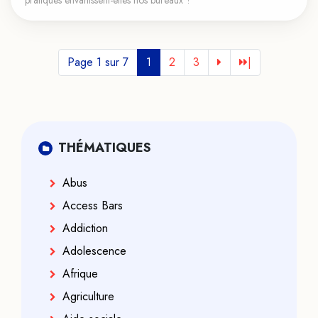
pratiques envahissent-elles nos bureaux ?
Page 1 sur 7
1
2
3
|
THÉMATIQUES
Abus
Access Bars
Addiction
Adolescence
Afrique
Agriculture