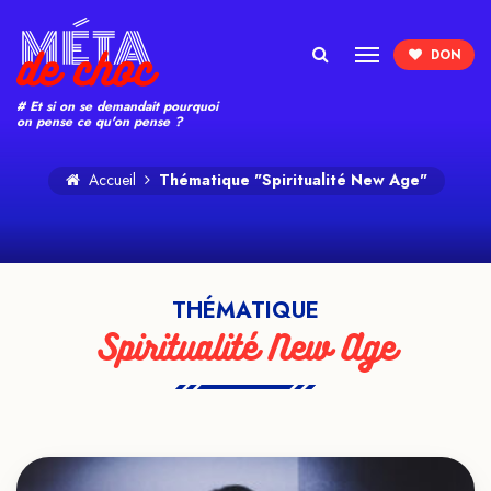
Search
# Et si on se demandait pourquoi
on pense ce qu'on pense ?
Accueil
Thématique "Spiritualité New Age"
THÉMATIQUE
Spiritualité New Age
VOIR LE TEASER