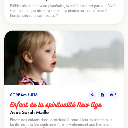
VOIR LE TEASER
Plébiscitée à un niveau planétaire, la méditation est partout. D’où
vient-elle et que disent vraiment les études sur son efficacité
thérapeutique et ses risques ?
STREAM ! #18
5
Enfant de la spiritualité New Age
Avec Sarah Maille
VOIR LE TEASER
Élever nos enfants dans la spiritualité rend-il leur existence plus
facile, ou cela les confronte-t-il plus violemment aux limites de