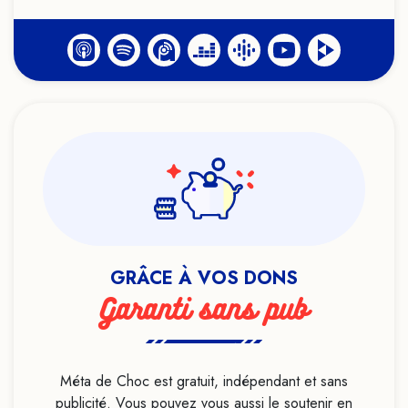
Histoire
Hypersensibilité
Hypnose
Identité
Idéologie
Infanticide
Intelligence artificielle
LGBTQIA+
Lithothérapie
Live
GRÂCE À VOS DONS
Livre
Garanti sans pub
Loi de l'attraction
Luttes sociales
Magie
Méta de Choc est gratuit, indépendant et sans
publicité. Vous pouvez vous aussi le soutenir en