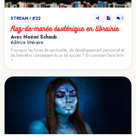
STREAM ! #22
2
Raz-de-marée ésotérique en librairie
Avec Noémi Schaub
éditrice littéraire
VOIR LE TEASER
Pourquoi les livres de spiritualité, de développement personnel et
de bien-être connaissent-ils un tel succès ? Et comment faire le tri
?