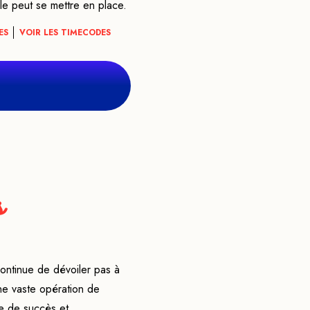
le peut se mettre en place.
ES
VOIR LES TIMECODES
s
continue de dévoiler pas à
ne vaste opération de
te de succès et