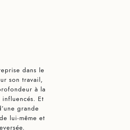
reprise dans le
r son travail,
 profondeur à la
 influencés. Et
 d’une grande
 de lui-même et
eversée.