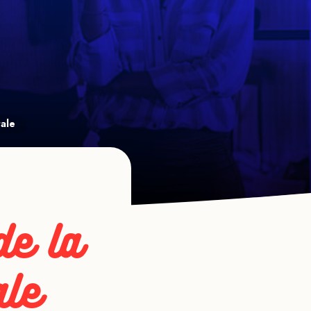
tale
de la 
ale