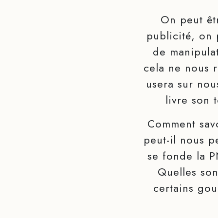
On peut êt
publicité, on
de manipulat
cela ne nous 
usera sur nous
livre son 
Comment savo
peut-il nous p
se fonde la 
Quelles son
certains go