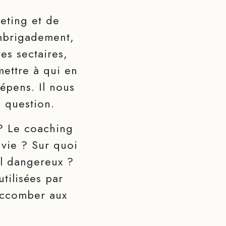
eting et de
embrigadement,
es sectaires,
ettre à qui en
dépens. Il nous
a question.
? Le coaching
 vie ? Sur quoi
l dangereux ?
tilisées par
uccomber aux