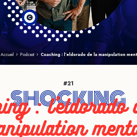
C
Accueil
Podcast
Coaching : l’eldorado de la manipulation men
#21
ing : l’eldorado 
nipulation ment