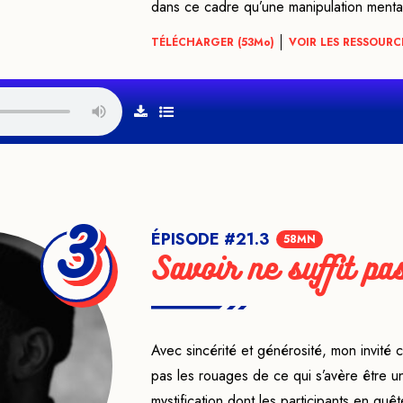
dans ce cadre qu’une manipulation menta
TÉLÉCHARGER (53
Mo
)
VOIR LES RESSOURC
3
ÉPISODE #21.3
58MN
Savoir ne suffit pa
Avec sincérité et générosité, mon invité 
pas les rouages de ce qui s’avère être u
mystification dont les participants en quê