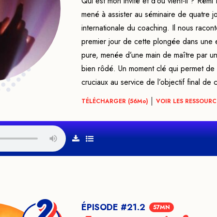
Qui est mon invité et d’où vient-il ? Rémi 
mené à assister au séminaire de quatre j
internationale du coaching. Il nous raconte
premier jour de cette plongée dans une 
pure, menée d’une main de maître par un 
bien rôdé. Un moment clé qui permet de
cruciaux au service de l’objectif final de
TÉLÉCHARGER (56
Mo
)
VOIR LES RESSOURC
ÉPISODE #21.2
57MN