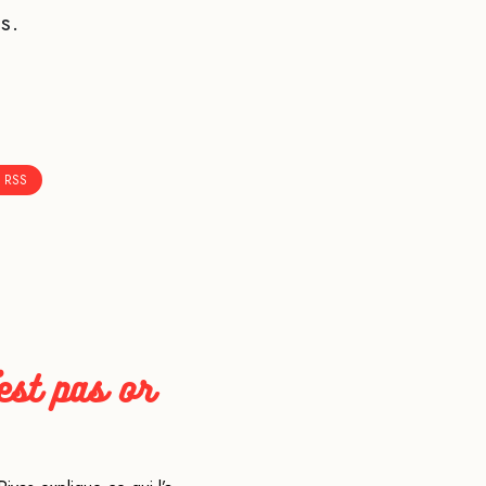
s.
 RSS
'est pas or