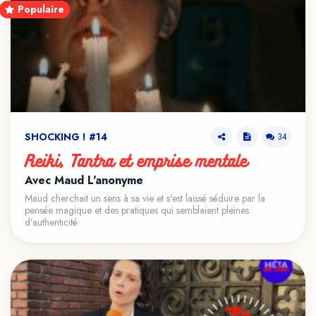
Populaire
SHOCKING ! #14
34
Reiki, Tantra et emprise mentale
Avec Maud L'anonyme
Maud cherchait un sens à sa vie et s'est laissé séduire par la
pensée magique et des pratiques qui semblaient pleines
d’authenticité.