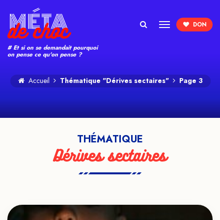
Search
# Et si on se demandait pourquoi
on pense ce qu'on pense ?
Accueil
Thématique "Dérives sectaires"
Page 3
THÉMATIQUE
Dérives sectaires
VOIR LE TEASER