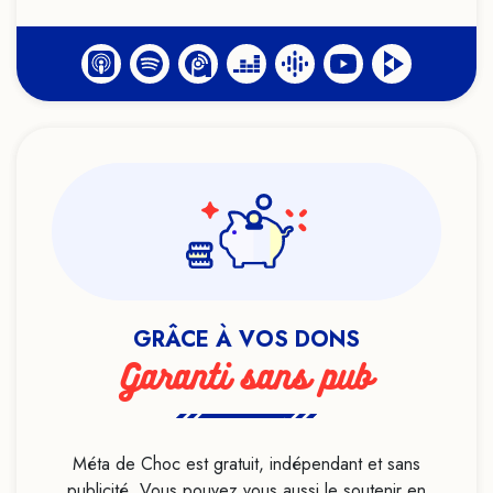
Histoire
Hypersensibilité
Hypnose
Identité
Idéologie
Infanticide
Intelligence artificielle
LGBTQIA+
Lithothérapie
Live
GRÂCE À VOS DONS
Livre
Garanti sans pub
Loi de l'attraction
Luttes sociales
Magie
Méta de Choc est gratuit, indépendant et sans
publicité. Vous pouvez vous aussi le soutenir en