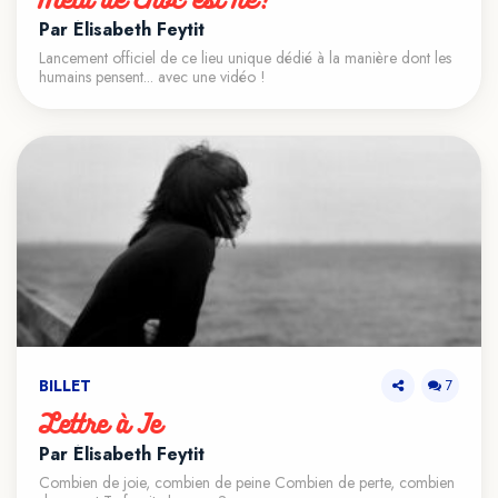
Méta de Choc est né!
Par Élisabeth Feytit
Lancement officiel de ce lieu unique dédié à la manière dont les
humains pensent... avec une vidéo !
BILLET
7
Lettre à Je
Par Élisabeth Feytit
Combien de joie, combien de peine Combien de perte, combien