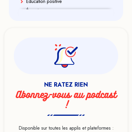
Éducation positive
Énergies
Enfance
Enfant indigo
Enseignement
Ésotérisme
Exorcisme
Féminisme
Formation
NE RATEZ RIEN
Genre
Abonnez-vous au podcast
Géobiologie
!
Handicap
Haut potentiel intellectuel
Heuristiques
Disponible sur toutes les applis et plateformes :