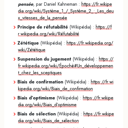
pensée
, par Daniel Kahneman :
https://fr.wikipe
dia.org/wiki/Système_1_/_Système_2_:_Les_deu
x_vitesses_de_la_pensée
Principe de réfutabilité
(Wikipédia) :
https://f
r.wikipedia.org/wiki/Réfutabilité
Zététique
(Wikipédia) :
https://fr.wikipedia.org/
wiki/Zététique
Suspension du jugement
(Wikipédia) :
https://
fr.wikipedia.org/wiki/Épochè#Un_développemen
t_chez_les_sceptiques
Biais de confirmation
(Wikipédia) :
https://fr.wi
kipedia.org/wiki/Biais_de_confirmation
Biais d’optimisme
(Wikipédia) :
https://fr.wikipe
dia.org/wiki/Biais_d’optimisme
Biais de sélection
(Wikipédia) :
https://fr.wikipe
dia.org/wiki/Biais_de_sélection