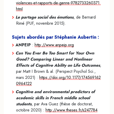
violences-et-rapports-de-genre-9782733260371.
html
Le partage social des émotions
, de Bernard
Rimé (PUF, novembre 2015).
Sujets abordés par Stéphanie Aubertin :
ANPEIP
:
http://www.anpeip.org
Can You Ever Be Too Smart for Your Own
Good? Comparing Linear and Nonlinear
Effects of Cognitive Ability on Life Outcomes
,
par Matt I Brown & al. (Perspect Psychol Sci.,
mars 2021) :
https://doi.org/10.1177/174569162
0964122
Cognitive and environmental predictors of
academic skills in French middle school
students
, par Ava Guez (thèse de doctorat,
octobre 2020) :
http://www.theses.fr/s247784