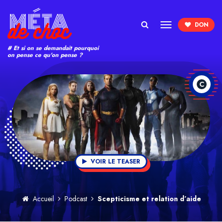
Search
# Et si on se demandait pourquoi
on pense ce qu'on pense ?
C
VOIR LE TEASER
Accueil
Podcast
Scepticisme et relation d’aide