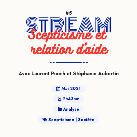
#5
Scepticisme et 
relation d’aide
Avec Laurent Puech et Stéphanie Aubertin
Mai 2021
2h43mn
Analyse
Scepticisme
Société