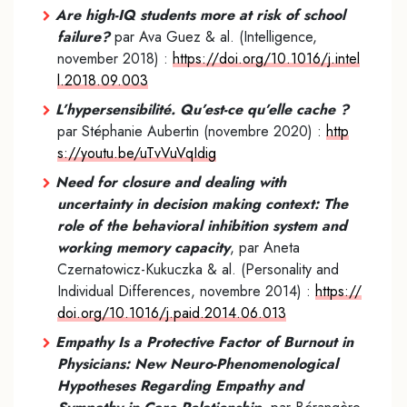
Are high-IQ students more at risk of school
failure?
par Ava Guez & al. (Intelligence,
november 2018) :
https://doi.org/10.1016/j.intel
l.2018.09.003
L’hypersensibilité. Qu’est-ce qu’elle cache ?
par Stéphanie Aubertin (novembre 2020) :
http
s://youtu.be/uTvVuVqIdig
Need for closure and dealing with
uncertainty in decision making context: The
role of the behavioral inhibition system and
working memory capacity
, par Aneta
Czernatowicz-Kukuczka & al. (Personality and
Individual Differences, novembre 2014) :
https://
doi.org/10.1016/j.paid.2014.06.013
Empathy Is a Protective Factor of Burnout in
Physicians: New Neuro-Phenomenological
Hypotheses Regarding Empathy and