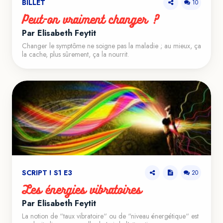
BILLET
10
Peut-on vraiment changer ?
Par Élisabeth Feytit
Changer le symptôme ne soigne pas la maladie ; au mieux, ça
la cache, plus sûrement, ça la nourrit.
SCRIPT ! S1 E3
20
Les énergies vibratoires
Par Élisabeth Feytit
La notion de “taux vibratoire“ ou de “niveau énergétique“ est