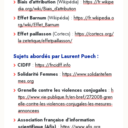
Biais d’attribution
(Wikipédia) :
https://fr.wikipe
dia.org/wiki/Biais_d’attribution
Effet Barnum
(Wikipédia) :
https://fr.wikipedia.o
rg/wiki/Effet_Barnum
Effet paillasson
(Cortecs) :
https://cortecs.org/
la-zetetique/effetpaillasson/
Sujets abordés par Laurent Puech :
CIDFF
:
https://fncidff.info
Solidarité Femmes
:
https://www.solidaritefem
mes.org
Grenelle contre les violences conjugales
:
h
ttps://www.vie-publique.fr/en-bref/272008-gren
elle-contre-les-violences-conjugales-les-mesures-
annoncees
Association française d’information
scientifique (Afis)
:
https://www.afis.org