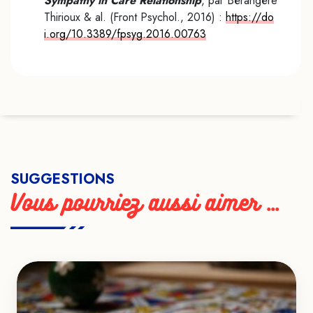
Sympathy in Care Relationship
, par Bérangère
Thirioux & al. (Front Psychol., 2016) :
https://do
i.org/10.3389/fpsyg.2016.00763
SUGGESTIONS
Vous pourriez aussi aimer ...
VOIR LE TEASER